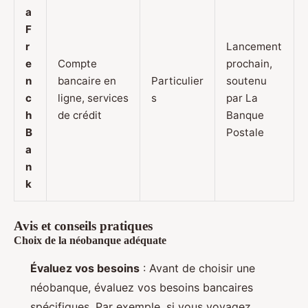
a
F
r
Lancement
e
Compte
prochain,
n
bancaire en
Particulier
soutenu
c
ligne, services
s
par La
h
de crédit
Banque
B
Postale
a
n
k
Avis et conseils pratiques
Choix de la néobanque adéquate
Évaluez vos besoins
: Avant de choisir une
néobanque, évaluez vos besoins bancaires
spécifiques. Par exemple, si vous voyagez