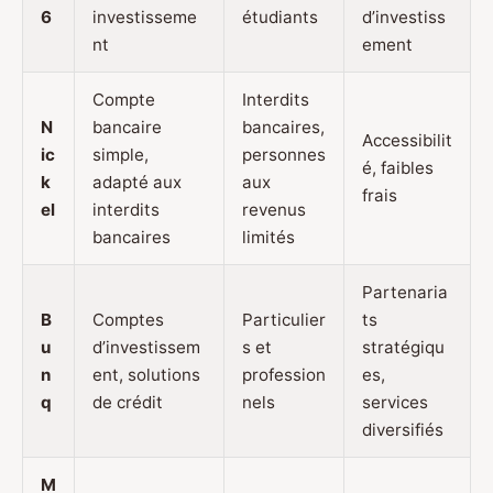
6
investisseme
étudiants
d’investiss
nt
ement
Compte
Interdits
N
bancaire
bancaires,
Accessibilit
ic
simple,
personnes
é, faibles
k
adapté aux
aux
frais
el
interdits
revenus
bancaires
limités
Partenaria
B
Comptes
Particulier
ts
u
d’investissem
s et
stratégiqu
n
ent, solutions
profession
es,
q
de crédit
nels
services
diversifiés
M