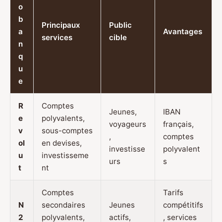
o
b
Principaux
Public
a
Avantages
services
cible
n
q
u
e
R
Comptes
Jeunes,
IBAN
e
polyvalents,
voyageurs
français,
v
sous-comptes
,
comptes
ol
en devises,
investisse
polyvalent
u
investisseme
urs
s
t
nt
Comptes
Tarifs
N
secondaires
Jeunes
compétitifs
2
polyvalents,
actifs,
, services