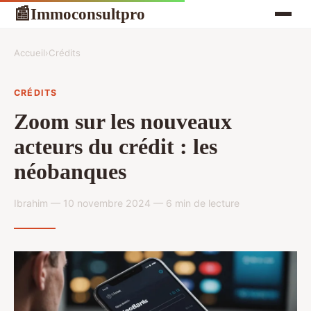
Immoconsultpro
📰
Accueil
›
Crédits
CRÉDITS
Zoom sur les nouveaux
acteurs du crédit : les
néobanques
Ibrahim — 10 novembre 2024 — 6 min de lecture