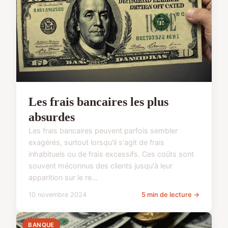
Les frais bancaires les plus
absurdes
Les frais bancaires peuvent parfois sembler
exagérés, surtout lorsqu'il s'agit de frais
inhabituels ou de frais excessifs. Ces coûts sont
souvent méconnus des clients jusqu'à leur
apparition sur le re...
10 novembre 2024
5 min de lecture →
BANQUE