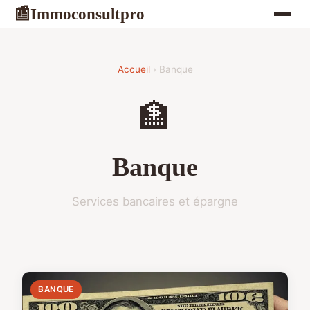
Immoconsultpro
📰
Accueil
› Banque
🏦
Banque
Services bancaires et épargne
BANQUE