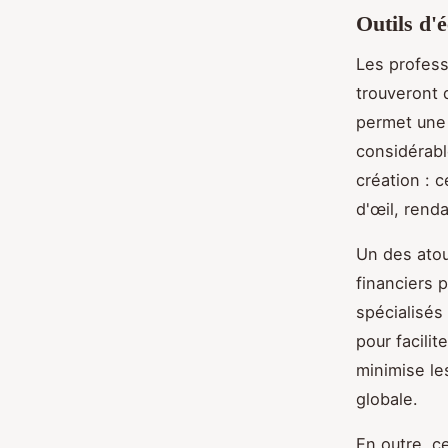
Outils d'
Les profess
trouveront 
permet un
considérabl
création : 
d'œil, renda
Un des atou
financiers 
spécialisés
pour facilit
minimise le
globale.
En outre, c