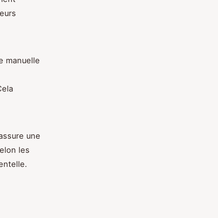
reurs
ie manuelle
Cela
assure une
elon les
entelle.