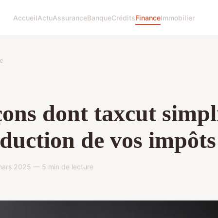
Accueil
Actu
Assurance
Banque
Crédits
Finance
Immobilier
e
çons dont taxcut simpli
éduction de vos impôts
mars 2025 — 5 min de lecture