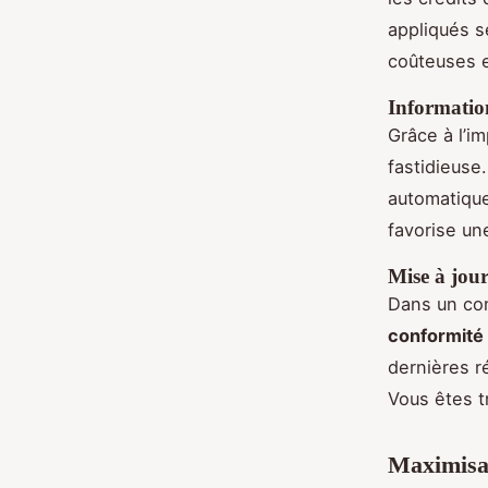
appliqués s
coûteuses e
Informatio
Grâce à l’i
fastidieuse
automatiq
favorise une
Mise à jour 
Dans un con
conformité 
dernières r
Vous êtes t
Maximisat