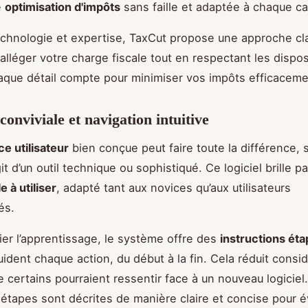
e
optimisation d'impôts
sans faille et adaptée à chaque ca
technologie et expertise, TaxCut propose une approche cla
 alléger votre charge fiscale tout en respectant les dispos
aque détail compte pour minimiser vos impôts efficaceme
conviviale et navigation intuitive
ce utilisateur
bien conçue peut faire toute la différence, 
agit d’un outil technique ou sophistiqué. Ce logiciel brille p
le à utiliser
, adapté tant aux novices qu’aux utilisateurs
és.
fier l’apprentissage, le système offre des
instructions éta
uident chaque action, du début à la fin. Cela réduit cons
e certains pourraient ressentir face à un nouveau logiciel.
s étapes sont décrites de manière claire et concise pour é