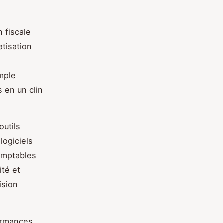
 fiscale
atisation
imple
s en un clin
outils
logiciels
omptables
ité et
ision
formances