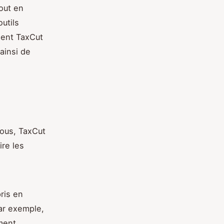
tout en
utils
ment TaxCut
ainsi de
tous, TaxCut
ire les
ris en
ar exemple,
ment