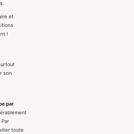
s.
ire et
itions
nt !
surtout
ar son
pe par
idérablement
 Par
viter toute