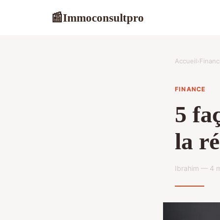
Immoconsultpro
📰
Accueil
›
Financ
FINANCE
5 fa
la r
Ibrahim — 4 