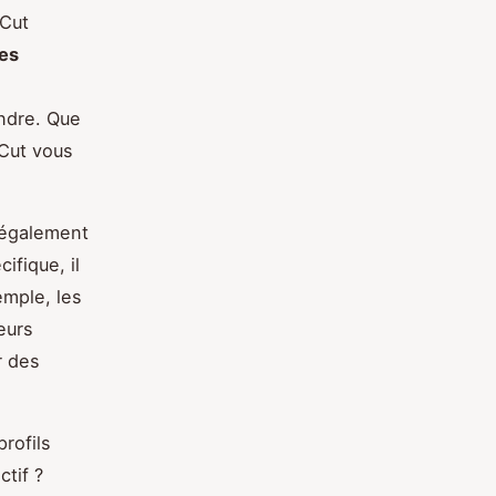
xCut
des
e
endre. Que
xCut vous
e également
ifique, il
emple, les
eurs
r des
rofils
tif ?