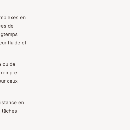
omplexes en
ées de
ongtemps
ur fluide et
e ou de
errompre
pour ceux
sistance en
s tâches