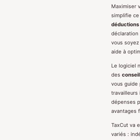
Maximiser 
simplifie c
déductions 
déclaration
vous soyez 
aide à opti
Le logiciel 
des
conseil
vous guide 
travailleur
dépenses pr
avantages f
TaxCut va e
variés : in