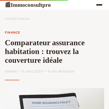
Immoconsultpro
📰
Accueil
›
Finance
FINANCE
Comparateur assurance
habitation : trouvez la
couverture idéale
Ibrahim — 6 mars 2025 — 6 min de lecture