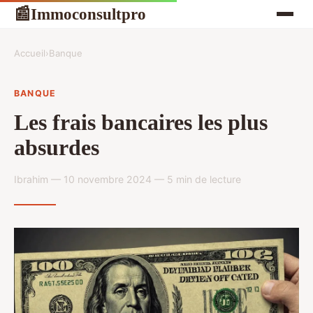
Immoconsultpro
📰
Accueil
›
Banque
BANQUE
Les frais bancaires les plus
absurdes
Ibrahim — 10 novembre 2024 — 5 min de lecture